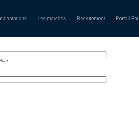
mplantations
Les marchés
Recrutement
Portail Fo
Nom